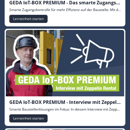
GEDA IoT-BOX PREMIUM - Das smarte Zugangssystem
Smarte Zugangskontrolle für mehr Effizienz auf der Baustelle: Mit dem integrierten Zugangssystem der GEDA IoT-BOX PREMIUM steuern Sie Benutzer schnell, zentral und besonders komfortabel. Über GEDA CENTRAL lassen sich Zugänge flexibel aktivieren und konfigurieren – ganz ohne zusätzliche Softwareinstallation. Das reduziert den Aufwand vor Ort, verschlankt Prozesse und spart spürbar Zeit und Kosten. Jetzt mehr erfahren und intelligente Baustellenprozesse neu denken.
Lerneinheit starten
GEDA IoT-BOX PREMIUM - Interview mit Zeppelin Rental GmbH
Smarte Baustellenlösungen im Fokus: In diesem Interview mit Zeppelin Rental erfahren Sie, wie die neue GEDA IoT-Box Premium das Machine Management von GEDA Transportbühnen auf ein neues Level hebt. Mehr Transparenz, bessere Kontrolle, effizientere Abläufe und wertvolle Echtzeitdaten – entdecken Sie, wie digitale Technologien den Baustellenalltag erleichtern und Vermietern wie Kunden echten Mehrwert bieten.
Lerneinheit starten